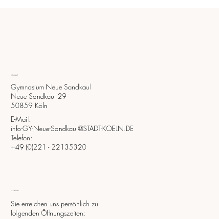
Elternparty 25. September
KONTAKT
Gymnasium Neue Sandkaul
Neue Sandkaul 29
50859 Köln
E-Mail:
G
YM
NASIUM NEUE
SA
info-GY-Neue-Sandkaul@STADT-KOELN.DE
Telefon:
+49 (0)221 - 22135320
SEKRETARIAT
Sie erreichen uns persönlich zu
folgenden Öffnungszeiten: